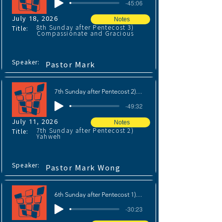
-45:06
July 18, 2026
Notes
8th Sunday after Pentecost 3)
Title:
Compassionate and Gracious
Speaker:
Pastor Mark
7th Sunday after Pentecost 2) Yahweh
-49:32
July 11, 2026
Notes
7th Sunday after Pentecost 2)
Title:
Yahweh
Speaker:
Pastor Mark Wong
6th Sunday after Pentecost 1) The Glory of the Lord
-30:23