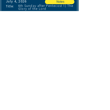
July 4, 2026
Notes
6th Sunday after Pentecost 1) The
Title:
Glory of the Lord
Speaker:
Pastor Alan Yu
5th Sunday after Pentecost 6) The Life Everlasting
-32:59
June 27, 2026
Notes
5th Sunday after Pentecost 6) The
Title:
Life Everlasting
Speaker:
Pastor Alan Yu
4th Sunday after Pentecost 5) The Resurrection of the Body
-36:46
June 20, 2026
Notes
4th Sunday after Pentecost 5) The
Title: