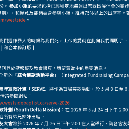
份。 
參加小組
的要求包括已經穩定地每週出席西區浸信會的實體
星期），和願意及能夠委身參與小組，維持75%以上的出席率。報
om/westside
。
我們還作罪人的時候為我們死，上帝的愛就在此向我們顯明了。
8 | 和合本修訂版 ]
已刊登於壁報板及教會網頁。請留意當中的重要消息。
全新的「
綜合籌款活動平台
」（Integrated Fundraising Cam
青年宣教計畫「SERVE」
將作為首場募款活動，於 5 月 9 日至 6 
詳情請參閱網站：
w.westsidebaptist.ca/serve-2026
 (South Delta Mission)
：在 2026 年 5 月 24 日下午 2
迎所有弟兄姊妹出席。
友大會
將於 2026 年 7 月 26 日下午 2:00 在大堂舉行，請各會