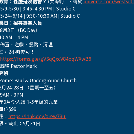
教育：甚麼是浸信會？
 (共4課） ，請於 
universe.com/westsid
9-5/30 | 3:45–4:30 PM | Studio C
24–6/14 | 9:30-10:30 AM| Studio C
樂日：招募事奉人員
8月3日（BC Day） 
 AM – 4 PM
 佈置、遊戲、餐點、清理
性，2小時亦可！
https://forms.gle/gVSqQxcV84oqWXwB6
絡 Pastor Mark
經班
me: Paul & Underground Church
月24-28日 （星期一至五）
AM - 3PM
年9月份入讀 1-5年級的兒童
位$99 
連：
https://l1nk.dev/orew78u
限。截止：5月31日