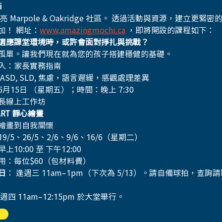
i
亮 Marpole & Oakridge 社區。 透過活動與資源，建立更
加！ 網址：
www.amazingmochi.ca
 ，即將開設的課程如下：     
適應課堂環境時，或許會面對掙扎與挑戰？
孤單。讓我們現在就為您的孩子搭建穩健的基礎。
入：家長實務指南 
, ASD, SLD, 焦慮，語言遲緩，感觀處理差異
月15日 （星期五）；時間：晚上 7:30
長線上工作坊
 ART 靜心繪畫
繪畫到自我關懷
9/5、26/5、2/6、9/6、16/6（星期二）
上10:00 至 下午12:00
用：每位$60（包材料費）
日
： 逢週三 11am–1pm（下次為 5/13）。請自備球拍，查
週四 11am–12:15pm 於大堂舉行。