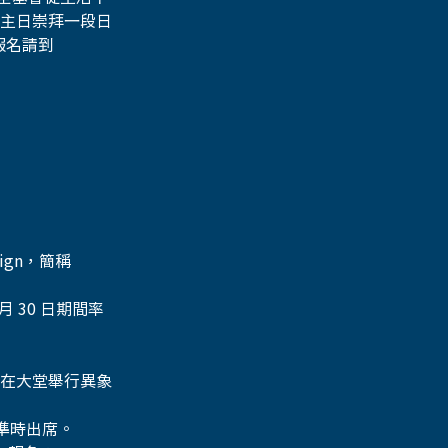
主日崇拜一段日
名請到 
paign，簡稱 
月 30 日期間率
:00 在大堂舉行異象
友準時出席。 