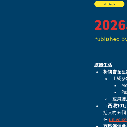
< Back
202
Published By
肢體生活
祈禱會
逢星
上網參
Me
Pa
或用結
「
西浸101
括大約五個
在
univers
西區浸信會