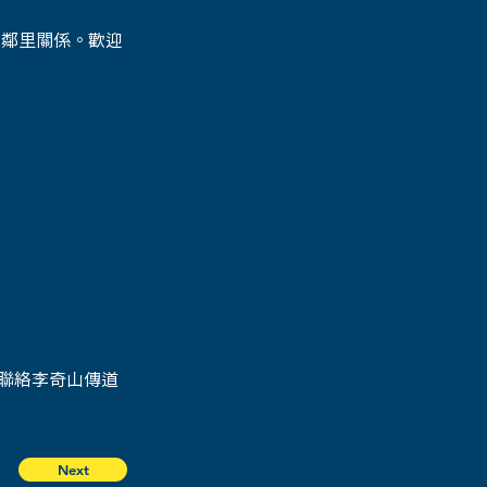
緊密的鄰里關係。歡迎
 
詢請聯絡李奇山傳道
Next