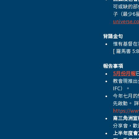
可或缺的部
子（最少6
universe.c
背誦金句
惟有基督在
[ 羅馬書 5:
報告事項
5月份月報
教會現推出
IFC）。
今年七月的
先啟動。 
https://ww
南三角洲宣教計劃
分享會，歡
上半年度會