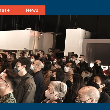
nate
News