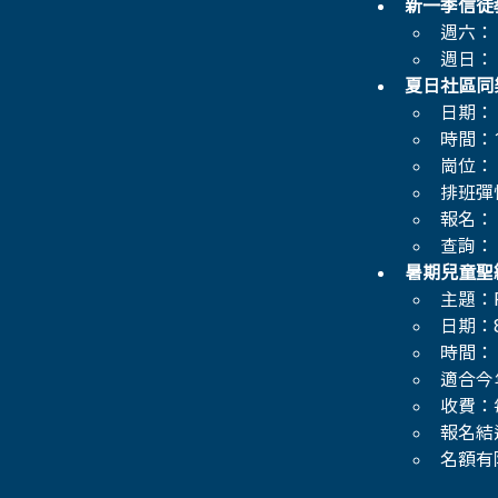
新一季信徒
週六： 5/
週日： 5/
夏日社區同
日期： 
時間：10
崗位：
排班彈
報名： 
查詢： 聯
暑期兒童聖
主題：Ro
日期：8
時間： 9
適合今
收費：每
報名結
名額有