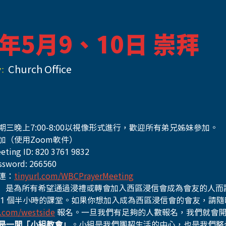
6年5月9、10日 崇拜
:
Church Office
期三晚上7:00-8:00以視像形式進行，歡迎所有弟兄姊妹參加。
加（使用Zoom軟件）
eting ID: 820 3761 9832 
ssword: 266560
連：
tinyurl.com/WBCPrayerMeeting
」 是為所有希望通過浸禮或轉會加入西區浸信會成為會友的人而
 1 個半小時的課堂。如果你想加入成為西區浸信會的會友，請隨
e.com/westside
報名。一旦我們有足夠的人數報名，我們就會
是一間「小組教會」
。小組是我們團契生活的中心，也是我們整