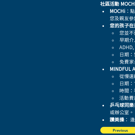
社區活動 MOCH
MOCHi
：點
您及親友參
您的孩子在
您並不
早期介
ADHD
日期：5
免費家
MINDFUL
從慢速
日期：1
時間：早
活動費
乒乓球同樂
或辦公室。
讚美操
： 逢
Previous