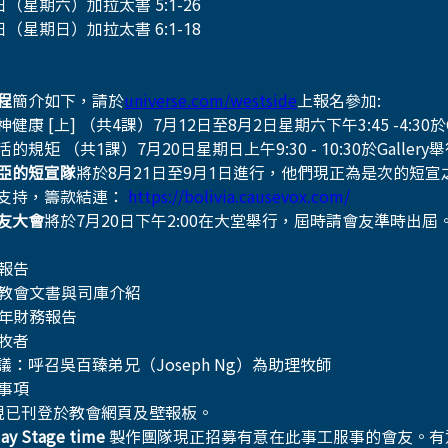
日（星期六）加拉太書 5:1-26
日（星期日）加拉太書 6:1-18
程
簡介如下，請於
universe.com/westside
上報名參加:
健康 [上] （共4課）7月12日至8月2日星期六下午3:45 -4:30於G
的規矩 （共1課）7月20日星期日上午9:30 - 10:30於Gallery舉
亞的短宣隊
將於8月21日至9月1日進行，他們現正為是次的短
支持，籌款結連： 
https://bolivia.causevox.com/
友大會
將於7月20日下午2:00在大堂舉行，屆時請會友準時出屆
者報告
新任教會文書與司庫介紹
半年財務報告
召牧者
議：呼召吳百臻弟兄（Joseph Ng）為助理牧師
他事項
現已刊登於教會網頁及壁報板。
day Stage time
 製作團隊現正招募有意在此事工服事的會友。有