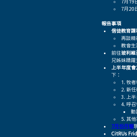
7月19
7月20
報告事項
信徒教育課
再談精神
教會生活
前往
玻利維
兄姊妹踴躍
上半年度會
下：
1. 牧
2. 
3. 上
4. 呼
動
5. 其
7月份月報
CitRUs Fri