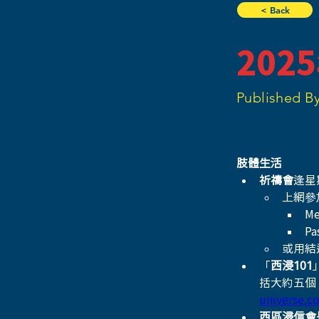
< Back
202
Published By
肢體生活
祈禱會
逢星
上網參
Me
Pa
或用結
「
西浸101
括大約五個
universe.c
西區浸信會