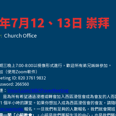
5年7月12、13日 崇拜
:
Church Office
期三晚上7:00-8:00以視像形式進行，歡迎所有弟兄姊妹參加。
加（使用Zoom軟件）
eting ID: 820 3761 9832
ssword: 266560
連：
tinyurl.com/WBCPrayerMeeting
」 是為所有希望通過浸禮或轉會加入西區浸信會成為會友的人而
 1 個半小時的課堂。如果你想加入成為西區浸信會的會友，請隨
om/westside 
報名。一旦我們有足夠的人數報名，我們就會開班
是一間「小組教會」
。小組是我們團契生活的中心，也是我們整