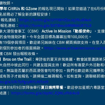
麟牧師。
 學年 CitRUs 和 GZone
 的報名現已開始！如果您錯過了在6月
名前務必了解全新的課程安排！
Us 報名連結：
https://forms.gle/UYYWHEbsJq3NuB4eA
e 報名連結：
https://forms.gle/BXTBwubMWkbGR7tL8
拿大浸信會事工（CBM）
 Active In Mission「動感使命」
，支援
的食物援助計劃。今年全國目標為籌募加幣100,000元。
有19個參與項目，歡迎弟兄姊妹在 CBM 網頁捐款支持。在登入
到個別參加者的版面捐款。
https://www.activeinmission.ca/t
獲 CBM 發出報稅收條。 
os on the Trail
：卑詩省的夏天非常美麗，教會誠意邀請弟
大自然中彼此同行，共建友誼與支持！歡迎所有喜愛戶外活動和
加，無論是否屬於西區浸信會均可參加。我們也歡迎弟兄攜帶孩
或有孩子才能報名。請掃描二維碼報名。如有查詢，請聯絡郭靖
rms.gle/Ub7bPgsyMYLKtfzx9
堂將於8月9日崇拜後舉行
夏日燒烤聚餐
。歡迎參加星期六粵語堂
結連： 
https://forms.gle/ibpNCJQWLxfhb4ic8