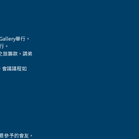
allery舉行。
行。 
宣之旅籌款，請弟
。會議議程如
意參予的會友，