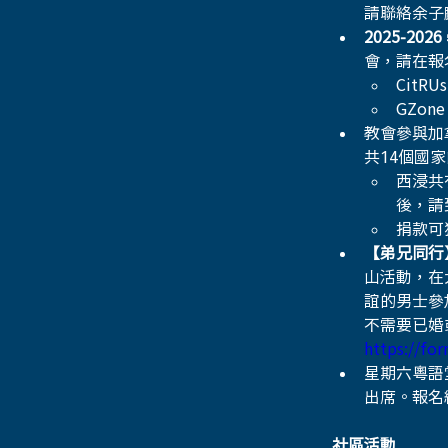
請聯絡余子
2025-2026
會，請在報
CitR
GZon
教會參與加
共14個國家
西浸共
後，請
捐款可
【弟兄同行】Br
山活動，在
誼的男士參
不需要已婚
https://fo
星期六粵語
出席。報名
社區活動