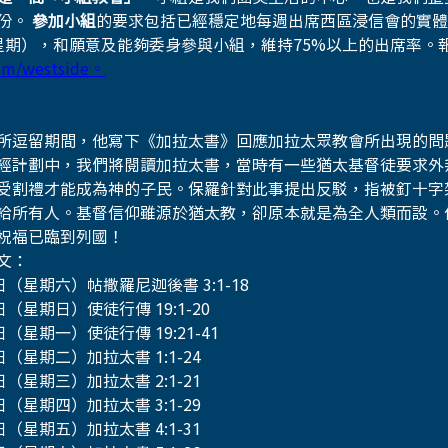
份。 
參加小組
的要求包括已經穩定地每週出席西區浸信會的實體
星期），和願意及能夠委身參與小組，維持75%以上的出席率。報
com/westside。
所逗留期間，他寫下《加拉太書》回應加拉太眾教會所出現的問
經計劃中，我們將閱讀加拉太書，當時有一些猶太基督徒要求外
受割禮才能成為神的子民。保羅針對此事提出反駁，指被釘十字
給所有人。基督信仰雖源於猶太教，卻原本就是為全人類而設。
祝福已臨到列國！
文：
日（星期六）帖撒羅尼迦後書 3:1-18
日（星期日）使徒行傳 19:1-20
日（星期一）使徒行傳 19:21-41
日（星期二）加拉太書 1:1-24
日（星期三）加拉太書 2:1-21
日（星期四）加拉太書 3:1-29
日（星期五）加拉太書 4:1-31