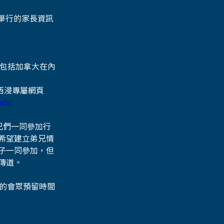
份舉行的家長資訊
包括加拿大在內
西浸專屬網頁
/wbc
兄們一同參加行
希望建立弟兄情
子一同參加，但
傳道。
的會眾預留時間