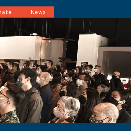
nate
News