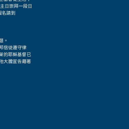
主日崇拜一段日
名請到 
題。
邦信徒遵守律
架的耶穌基督已
他大膽宣告藉著