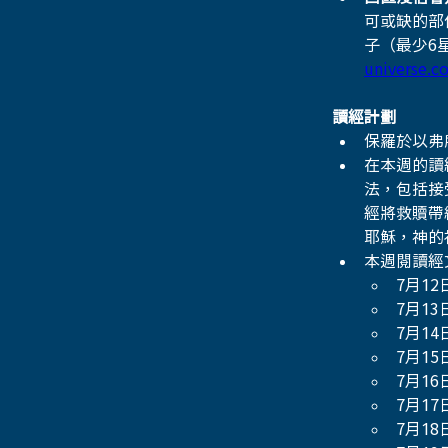
可或缺的部
子（最少6
universe.
讀經計劃
保羅於以弗
在本週的讀
法，包括接
經將救贖帶
耶穌，神的
本週閱讀經
7月12
7月13
7月14
7月15
7月16
7月17
7月18