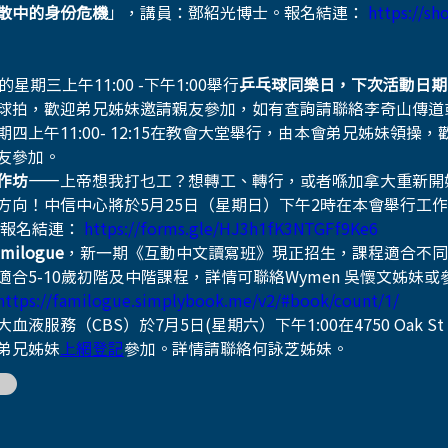
散中的身份危機
」，講員：鄧紹光博士。報名結連： 
https://sh
星期三上午11:00 -下午1:00舉行
乒乓球同樂日，下次活動日期：2
球拍，歡迎弟兄姊妹邀請親友參加，如有查詢請聯絡李奇山傳道
期四上午11:00- 12:15在教會大堂舉行，由本會弟兄姊妹領操
友參加。
作坊
——上帝想我打乜工？想轉工、轉行，或者喺加拿大重新開
方向！中信中心將於5月25日（星期日）下午2時在本會舉行工
報名結連： 
https://forms.gle/HJ3h1fK3NTGFf9Ke6
milogue
，新一期《互動中文讀寫班》現正招生，課程適合不同
適合5-10歲初階及中階課程，詳情可聯絡Wymen 吳懷文姊妹
https://familogue.simplybook.me/v2/#book/count/1/
血液服務（CBS）於7月5日(星期六）下午1:00在4750 Oak S
弟兄姊妹
上網登記
參加。詳情請聯絡何詠芝姊妹。