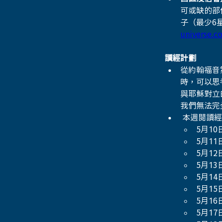
可或缺的部
子（最少6
universe.
讀經計劃
從約翰福音
時，可以思
與耶穌對立
我們無法完
 本週閱讀
5月10
5月11
5月12
5月13
5月14
5月15
5月16
5月17