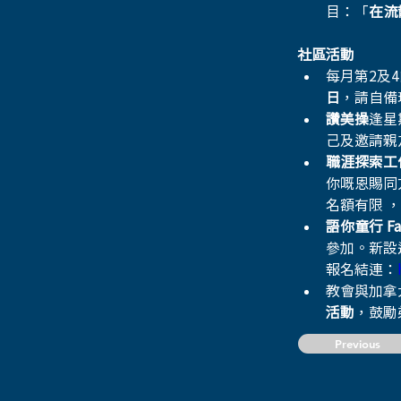
目：「
在流
社區活動
每月第2及4的
日
，請自備
讚美操
逢星
己及邀請親
職涯探索工
你嘅恩賜同
名額有限 ，
語你童行 Fa
參加。新設
報名結連：
教會與加拿大
活動
，鼓勵
Previous