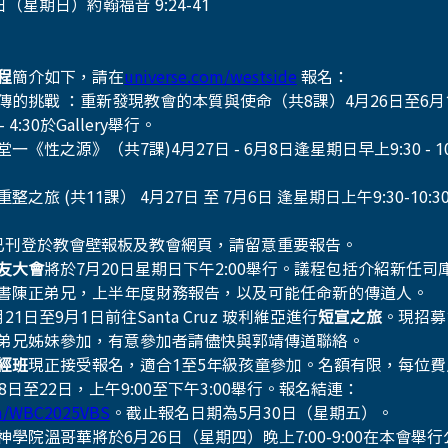
日（星期日）約翰福音 9:24-41 
程
簡介如下，請在
universe.com/westside
 報名：
傳的挑戰 ：重新發現教會的本質與使命（共8課）4月26日至6月
 - 4:30於Gallery舉行。 
一《性之源》（共7課)4月27日 - 6月8日逢星期日早上9:30 - 10:3
整之旅 (共11課） 4月27日 至 7月6日 逢星期日上午9:30-10:30 於
已刊登於教會壁報板及教會網頁，請留意重要報告。
友大會
將於7月20日星期日下午2:00舉行。議程包括介紹新任
書陳正弟兄，上半年度財務報告，以及可能任命新的傳道人。
21日至9月1日前往Santa Cruz 玻利維亞進行
短宣之旅
。現招募
弟兄姊妹參加，有意參加者請儘快與郭靖傳道聯絡。
經班
現正接受報名，適合1至5年級孩童參加。名額有限，每位費用
8日至22日，上午9:00至下午3:00舉行。報名結連：
om/WBC2025VBS
。截止報名日期為5月30日（星期五）。
學院溫哥華將於6月26日（星期四）晚上7:00-9:00在本會舉