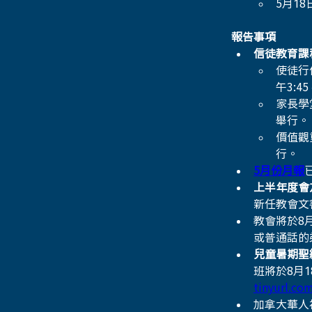
5月18
報告事項
信徒教育課
使徒行
午3:45
家長學堂
舉行。 
價值觀重
行。
5月份月報
上半年度會
新任教會文
教會將於8月
或普通話的
兒童暑期聖
班將於8月1
tinyurl.c
加拿大華人神