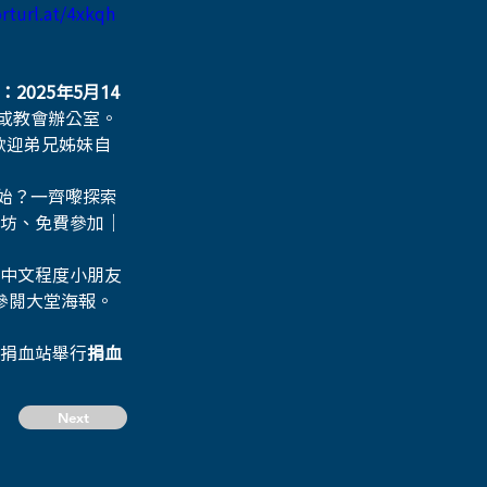
orturl.at/4xkqh
025年5月14
或教會辦公室。
，歡迎弟兄姊妹自
始？一齊嚟探索
作坊、免費參加｜
中文程度小朋友
或參閱大堂海報。
t 捐血站舉行
捐血
Next