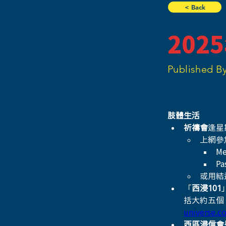
< Back
202
Published By
肢體生活
祈禱會
逢星
上網參
Me
Pa
或用結
「
西浸101
括大約五個
universe.c
西區浸信會