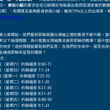
份。 
參加小組
的要求包括已經穩定地每週出席西區浸信會的實體
星期），和願意及能夠委身參與小組，維持75%以上的出席率。報
com/westside。
第七章開始，我們看到耶穌與猶太領袖之間的衝突不斷升級。當
考以下幾個問題：為什麼猶太領袖無法接受耶穌的教導？是什麼
的地步？這些問題能幫助我們反思：在我們的生命中，是否也存
全擁抱耶穌所呈現的願景？
經文：
日（星期六）約翰福音 6:60-71
日（星期日）約翰福音 7:1-24
日 (星期一）約翰福音 7:25-52
日（星期二）約翰福音 8:1-20
日（星期三）約翰福音 8:21-30
日（星期四）約翰福音 8:31-47
日（星期五）約翰福音 8:48-59
日（星期六）約翰福音 9:1-23