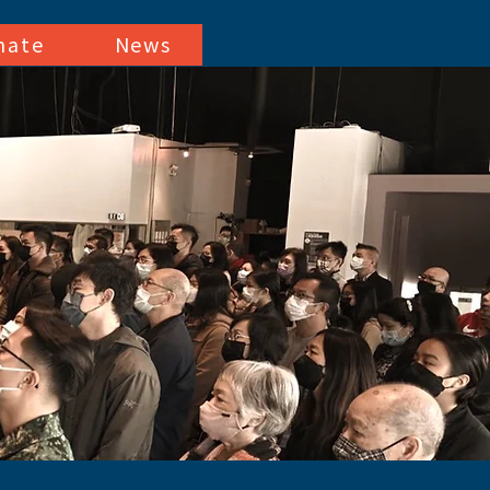
nate
News