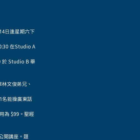
14日逢星期六下
0 在Studio A
 Studio B 舉
司庫林文俊弟兄、
1名能操廣東話
為 $99。聖經
行公開講座。題