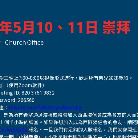
5年5月10、11日 崇拜
:
Church Office
期三晚上7:00-8:00以視像形式進行，歡迎所有弟兄姊妹參加。
加（使用Zoom軟件）
eting ID: 820 3761 9832
ssword: 266560
連：
tinyurl.com/WBCPrayerMeeting
」 是為所有希望通過浸禮或轉會加入西區浸信會成為會友的人而
 1 個半小時的課堂。如果你想加入成為西區浸信會的會友，請隨
om/westside 
報名。一旦我們有足夠的人數報名，我們就會開班
是一間「小組教會」
。小組是我們團契生活的中心，也是我們整