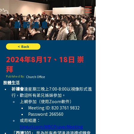
最新消息
< Back
2024年8月17、18日 崇
拜
Published By:
Church Office
肢體生活
祈禱會
逢星期三晚上7:00-8:00以視像形式進
行，歡迎所有弟兄姊妹參加。
上網參加（使用Zoom軟件）
Meeting ID: 820 3761 9832
Password: 266560
或用結連：
tinyurl.com/WBCPrayerMeeting
「
西浸101
」 是為所有希望通過浸禮或轉會