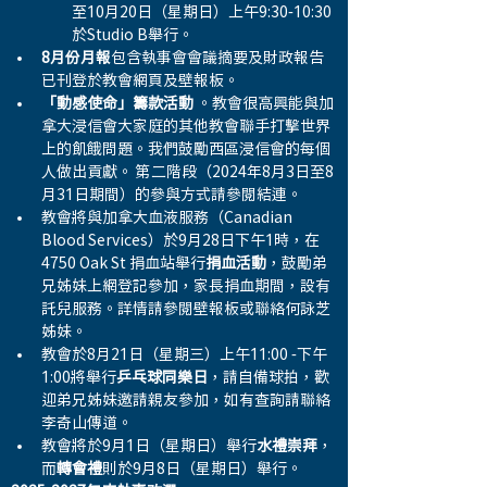
至10月20日（星期日）上午9:30-10:30
於Studio B舉行。 
8月份月報
包含執事會會議摘要及財政報告
已刊登於教會網頁及壁報板。
「動感使命」籌款活動
 。教會很高興能與加
拿大浸信會大家庭的其他教會聯手打擊世界
上的飢餓問題。我們鼓勵西區浸信會的每個
人做出貢獻。 第二階段（2024年8月3日至8
月31日期間）的參與方式請參閱結連。 
教會將與加拿大血液服務（Canadian 
Blood Services）於9月28日下午1時，在
4750 Oak St 捐血站舉行
捐血活動
，鼓勵弟
兄姊妹上網登記參加，家長捐血期間，設有
託兒服務。詳情請參閱壁報板或聯絡何詠芝
姊妹。  
教會於8月21日（星期三）上午11:00 -下午
1:00將舉行
乒乓球同樂日
，請自備球拍，歡
迎弟兄姊妹邀請親友參加，如有查詢請聯絡
李奇山傳道。 
教會將於9月1日（星期日）舉行
水禮崇拜
，
而
轉會禮
則於9月8日（星期日）舉行。