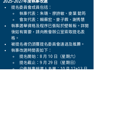
2025-2027年度執事改選
提名委員會成員包括：
執事代表：朱璣、廖詩敏、麥葉 懿筠
會友代表：賴蘇宏、麥子霖、謝秀慧
執事選舉資格及程序已張貼於壁報板。詳閱
後如有需要，請向教會辦公室索取提名表
格。
被提名者仍須獲提名委員會通過及推薦。
執事改選時間表如下：
提名開始：8 月 10 日（星期六）
提名截止：9 月 29 日（星期日） 
公佈執事候選人名單：10 月 12+13 日
執事選舉：11 月 2+3 日
讚美操
將於8月份休假一個月。9月5日起復
課，逢星期四上午11:00-12:15在教會大堂舉
行，由本會弟兄姊妹領操，歡迎弟兄姊妹自
己及邀請親友參加。
Familogue 將於9月1日下午2:00-3:30在教
會大堂舉辦
《加港中學生活大不同與中學選
科攻略講座》
，內容包括中學選科注意事
項，了解子女的選科意向及父母如何幫助子
女適應升學及移民的轉變。適合升讀 Grade 