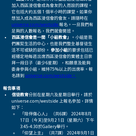
加入西區浸信會成為會友的人而設的課程。
它包括大約五個 1 個半小時的課堂。如果你
想加入成為西區浸信會的會友，請隨時在 
universe.com/westside 
報名。一旦我們有
足夠的人數報名，我們就會開班。
西區浸信會是一間「小組教會」
。小組是我
們團契生活的中心，也是我們整全基督徒生
活不可或缺的部份。 
參加小組
的要求包括已
經穩定地每週出席西區浸信會的實體主日崇
拜一段日子（最少6星期），和願意及能夠
委身參與小組，維持75%以上的出席率。報
名請到 
universe.com/westside
。
報告事項
信徒教育
分別在星期六及星期日舉行，請於
universe.com/westside 上報名參加，詳情
如下：
「陪伴傷心人」 （共6課） 2024年8月
17日（今天)至9月2 1日（星期六）下午
3:45-4:30於Gallery舉行。 
「仰望上主」 （共7課） 2024年9月1日