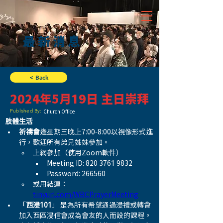
最新消息
< Back
2024年5月19日 主日崇拜
Published By:
Church Office
肢體生活
祈禱會
逢星期三晚上7:00-8:00以視像形式進
行，歡迎所有弟兄姊妹參加。
上網參加（使用Zoom軟件）
Meeting ID: 820 3761 9832
Password: 266560
或用結連：
tinyurl.com/WBCPrayerMeeting
「
西浸101
」 是為所有希望通過浸禮或轉會
加入西區浸信會成為會友的人而設的課程。