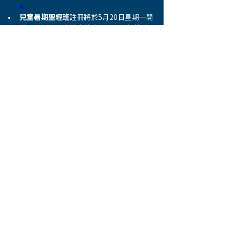
A
兒童暑期聖經班
註冊將於5月20日星期一開
始。這個聖經班適合幼稚園至五年級的孩
子。僅提供40個名額，每位孩子的費用為 
$60.00。聖經班將於7月2日至7月6日，上午
9點至下午4點舉行。請在此  
連結
  註冊 ：  
救世軍食物銀行義工招募：
從六月份開始，
每個星期四早上。大約8點至12點，救世軍
希望招募一些義工協助食物銀行向有需要的
家庭分發食物。地點：3213 Fraser St.。有
興趣的弟兄姊妹，請聯繫Tommy或辦公室
報名。
Previous
Next
© 2026 by WESTSIDE BAPTIST CHURCH 西區浸信會