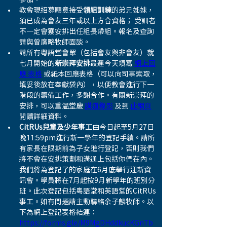
教會現招募願意接受
領組訓練
的弟兄姊妹，
須已成為會友三年或以上方合資格； 受訓者
不一定會獲安排出任組長帶組。報名及查詢
請與曾廣略牧師面談。
請所有粵語堂會眾（包括會友與非會友）就
七月開始的
新崇拜安排
最遲今天填寫 
網上回
應 表格
 或紙本回應表格（可以向司事索取，
填妥後放在奉獻袋內），以便教會進行下一
階段的籌備工作，多謝合作。有關新崇拜的
安排，可以重溫堂慶 
講道錄影
 及到 
此網頁
閱讀詳細資料。
CitRUs兒童及少年事工
由今日起至5月27日
晚11:59pm進行新一學年的登記手續。請所
有家長在限期前為子女進行登記，否則我們
將不會在安排策劃和溝通上包括你們在內。
我們將為登記了的家庭在6月底舉行迎新資
訊會。學員將在7月起按9月新學年的班別分
班。此次登記包括粵語堂和英語堂的CitRUs
事工。如有問題請主動聯絡余子麟牧師。以
下為網上登記表格結連：  
https://forms.gle/M9MgDHddkucKGnTb