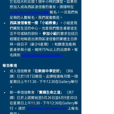
它包括大約五個 1 個半小時的課堂。如果你
想加入成為西區浸信會的會友，請隨時在 
universe.com/westside 
報名。一旦我們有
足夠的人數報名，我們就會開班。
西區浸信會是一間「小組教會」
。小組是我
們團契生活的中心，也是我們整全基督徒生
活不可或缺的部份。 
參加小組
的要求包括已
經穩定地每週出席西區浸信會的實體主日崇
拜一段日子（最少6星期），和願意及能夠
委身參與小組，維持75%以上的出席率。報
名請到 
universe.com/westside。
報告事項
成人信徒教育「
在軟弱中享安好
」 （共6
課）已於1月7日開班，此課程逢每月第一個
星期日上午11:30 - 下午12:30在Gallery舉行 
。
新一季信徒教育 「
實踐生命之道
」 （共7
課）已於上週開始至5月26日並6月9至30日
在星期日上午11:30 - 下午12:30在Gallery舉
行 。 請於  
universe.com/westside
  上報名
參加。