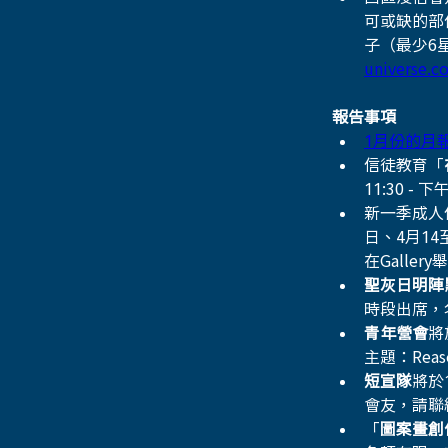
可或缺的部
子（最少6
universe.c
報告事項
1月份的月
信徒教育「
11:30 - 下
新一季成人
日、4月14至2
在Gallery
聖灰日明陣
時段出席，
青年營會
將
主題：Reas
短宣隊
將於
會友，請聯絡
「
圖案畫創