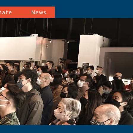
nate
News