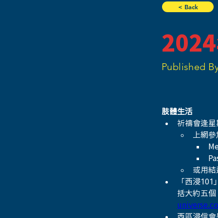
< Back
202
Published By
肢體生活
祈禱會逢星期
上網參
Me
Pa
或用結
「西浸10
括大約五個
universe.c
西區浸信會