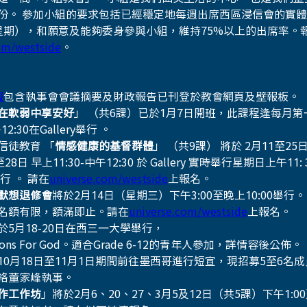
份。 參加小組的要求包括已經穩定地每週出席西區浸信會的實
星期），和願意及能夠委身參與小組，維持75%以上的出席率。報
om/westside
。
報
包含執事會會議摘要及財政報告已刊登於教會網頁及壁報板。
在軟弱中享安好
」 （共6課）已於1月7日開班，此課程逢每月
午12:30在Gallery舉行 。
信徒教育 「
情感健康的基督群體
」 （共9課） 將於 2月11至25日
8日 早上11:30-中午12:30 於 Gallery 實時舉行星期日上午11: 30
舉行 。 請在
universe.com/westside
上報名。
默想退修會
將於2月14日（星期三）下午3:00至晚上10:00舉行
名額有限，額滿即止。請在
universe.com/westside
上報名。
於5月18-20日在西三一大學舉行，
ons For God。適合Grade 6-12的青年人參加，詳情容後公佈。
10月18日至11月1日期間前往墨西哥進行短宣，現招募5至6名
董家峰執事。     
作工作坊
」將於2月6、20、27、3月5及12日（共5課）下午1:00