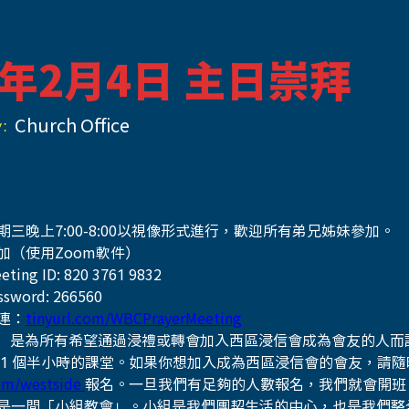
4年2月4日 主日崇拜
:
Church Office
三晚上7:00-8:00以視像形式進行，歡迎所有弟兄姊妹參加。
加（使用Zoom軟件）
eting ID: 820 3761 9832
ssword: 266560
連：
tinyurl.com/WBCPrayerMeeting
1」 是為所有希望通過浸禮或轉會加入西區浸信會成為會友的人
 1 個半小時的課堂。如果你想加入成為西區浸信會的會友，請隨
om/westside 
報名。一旦我們有足夠的人數報名，我們就會開班
是一間「小組教會」。小組是我們團契生活的中心，也是我們整