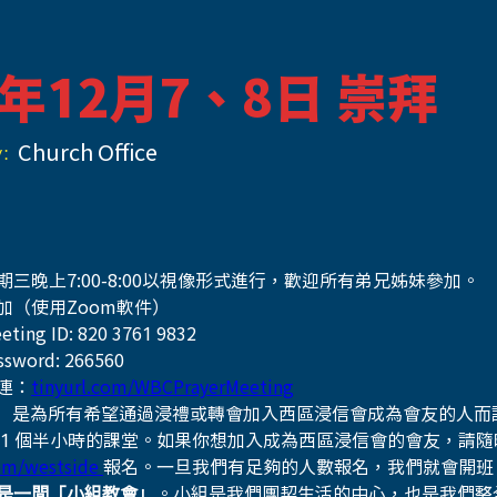
4年12月7、8日 崇拜
:
Church Office
期三晚上7:00-8:00以視像形式進行，歡迎所有弟兄姊妹參加。
加（使用Zoom軟件）
eting ID: 820 3761 9832
ssword: 266560
連：
tinyurl.com/WBCPrayerMeeting
」 是為所有希望通過浸禮或轉會加入西區浸信會成為會友的人而
 1 個半小時的課堂。如果你想加入成為西區浸信會的會友，請隨
om/westside 
報名。一旦我們有足夠的人數報名，我們就會開班
是一間「小組教會」
。小組是我們團契生活的中心，也是我們整