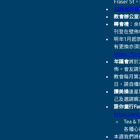
Fraser 
12月份月報
教會辦公室
轉會禮
：余
刊登在壁佈
明年1月起
有更換亦須
https://fo
年議會
將於
佈。會友請
教會每月第2
日，請自備
讚美操
逢星
己及邀請親
語你童行Fam
https://ww
Tea &
各種心
本週我們將