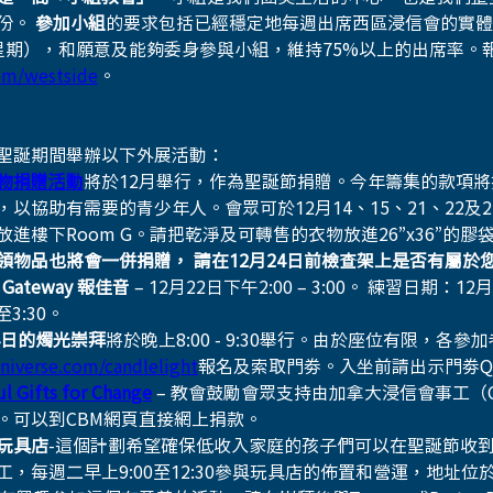
份。 
參加小組
的要求包括已經穩定地每週出席西區浸信會的實體
星期），和願意及能夠委身參與小組，維持75%以上的出席率。報
om/westside
。
聖誕期間舉辦以下外展活動：
物捐贈活動
將於12月舉行，作為聖誕節捐贈。今年籌集的款項將
，以協助有需要的青少年人。會眾可於12月14、15、21、22及
放進樓下Room G。請把乾淨及可轉售的衣物放進26”x36”的膠袋
領物品也將會一併捐贈， 請在12月24日前檢查架上是否有屬於
e Gateway 報佳音
 – 12月22日下午2:00 – 3:00。 練習日期：
至3:30。
24日的燭光崇拜
將於晚上8:00 - 9:30舉行。由於座位有限，各參
iverse.com/candlelight
報名及索取門劵。入坐前請出示門劵QR 
l Gifts for Change
 – 教會鼓勵會眾支持由加拿大浸信會事工（
。可以到CBM網頁直接網上捐款。
玩具店
-這個計劃希望確保低收入家庭的孩子們可以在聖誕節收
，每週二早上9:00至12:30參與玩具店的佈置和營運，地址位於溫