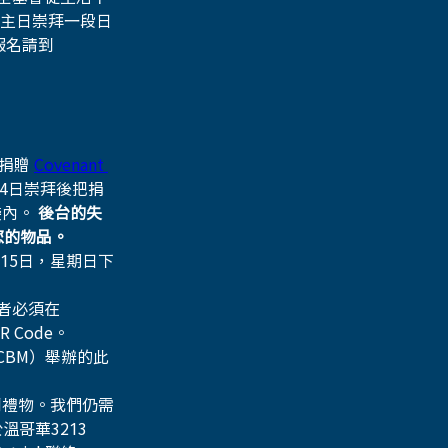
主日崇拜一段日
名請到 
捐贈 
Covenant 
24日崇拜後把捐
內。 
後台的失
您的物品。
12月15日，星期日下
加者必須在
Code。
CBM）舉辦的此
到禮物。我們仍需
哥華3213 