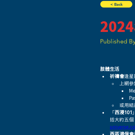
< Back
202
Published By
肢體生活
祈禱會
逢星
上網參
Me
Pa
或用結
「
西浸101
括大約五個
universe.c
西區浸信會