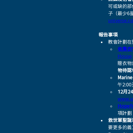
可或缺的部
子（最少6
universe.c
報告事項
教會計劃在
收集衣
House
贈衣物
物待認
Marin
午2:00
12月
www.un
Hopefu
項計劃
救世軍聖誕
要更多的義工