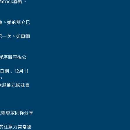
trick聯絡。
本會。她的簡介已
登記一次。如車輛
票程序將容後公
日期：12月11
。 
，歡迎弟兄姊妹自
m來自不同範疇專家同你分享
的注意力常常被