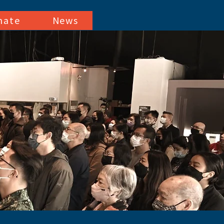
nate
News