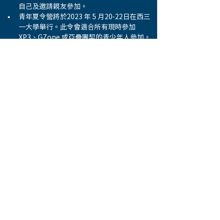
自己及邀請親友參加。
青年夏令營將於2023 年 5 月20-22日在西三
一大學舉行。此令會適合所有現時參加
XP3、GZone 或亞疊團契的青少年人參加。
報名及詳情請參閱以下網址: 
westsidebaptist.ca/youthsummercamp
，名額有限，截止報名日期為4月30日。查
詢請聯絡黃思行傳道。 
兒童事工 （CitRUs）現正招募導師，有意
參予此事工者，請聯絡曾廣略牧師。 
教會每月一次捐贈食物及蔬果給Reiderman
區臨時組合式房屋的居民，歡迎弟兄姊妹的
捐贈及協助運送這些物品，有意參與者，請
聯絡盧爾謙弟兄。
Previous
Next