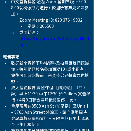
中文堂祈禱會 透過 Zoom星期三晚上7:00-
8:00以視像形式進行，歡迎所有弟兄姊妹參
加。
Zoom Meeting ID: 820 3761 9832
密碼：266560
或用結連：
https://tinyurl.com/WBCPrayerMeeti
ng
報告事項
歡迎新來賓留下聯絡資料及拍照讓我們認識
你，特別是已報名參加西浸101或小組者，
會後可到濾水機前，余奕奇弟兄將會為你拍
照。
成人信徒教育 實體課程 【講異端】（共9
課）早上11:30-中午12:30 於 Gallery 實體舉
行。4月9日聯合崇拜後將暫停一次。
會眾現可在8508 Ash St (前星島）及Unit 1 
– 8765 Ash Street 外泊車，請向車場招待
登記車牌及聯絡資料。只限星期日早上 8:30 
至下午1:00使用。
教會鼓勵弟兄姊妹參加實體崇拜。 網上崇拜