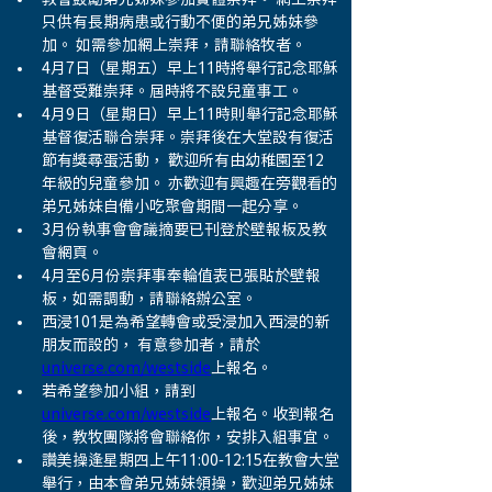
只供有長期病患或行動不便的弟兄姊妹參
加。 如需參加網上崇拜，請聯絡牧者。
4月7日（星期五）早上11時將舉行記念耶穌
基督受難崇拜。屆時將不設兒童事工。
4月9日（星期日）早上11時則舉行記念耶穌
基督復活聯合崇拜。崇拜後在大堂設有復活
節有獎尋蛋活動， 歡迎所有由幼稚園至12 
年級的兒童參加。 亦歡迎有興趣在旁觀看的
弟兄姊妹自備小吃聚會期間一起分享。
3月份執事會會議摘要已刊登於壁報板及教 
會網頁。
4月至6月份崇拜事奉輪值表已張貼於壁報
板，如需調動，請聯絡辦公室。
西浸101是為希望轉會或受浸加入西浸的新
朋友而設的， 有意參加者，請於
universe.com/westside
上報名。
若希望參加小組，請到
universe.com/westside
上報名。收到報名
後，教牧團隊將會聯絡你，安排入組事宜。
讚美操逢星期四上午11:00-12:15在教會大堂
舉行，由本會弟兄姊妹領操，歡迎弟兄姊妹