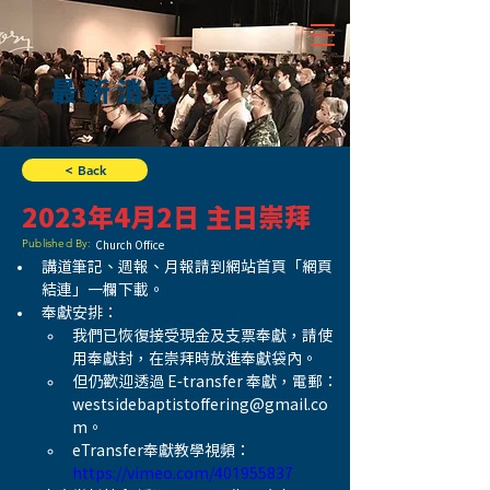
最新消息
< Back
2023年4月2日 主日崇拜
Published By:
Church Office
講道筆記、週報、月報請到網站首頁「網頁
結連」一欄下載。
奉獻安排：
我們已恢復接受現金及支票奉獻，請使
用奉獻封，在崇拜時放進奉獻袋內。
但仍歡迎透過 E-transfer 奉獻，電郵：
westsidebaptistoffering@gmail.co
m。
eTransfer奉獻教學視頻：
https://vimeo.com/401955837